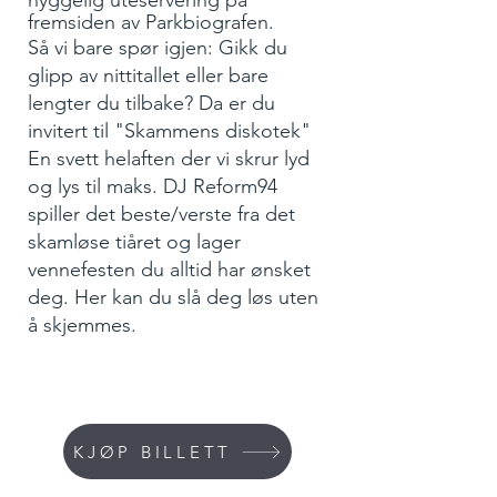
hyggelig uteservering på
fremsiden av Parkbiografen.
Så vi bare spør igjen: Gikk du
glipp av nittitallet eller bare
lengter du tilbake? Da er du
invitert til "Skammens diskotek"
En svett helaften der vi skrur lyd
og lys til maks. DJ Reform94
spiller det beste/verste fra det
skamløse tiåret og lager
vennefesten du alltid har ønsket
deg. Her kan du slå deg løs uten
å skjemmes.
KJØP BILLETT