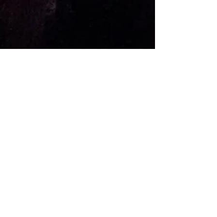
KONTAKT
Adresse: Kverndalsgata 1
3717 Skien
Telefon:
+47 354 99 950
Email:
post@parkbiografen.no
ANNET
Teknisk Info
FAQ