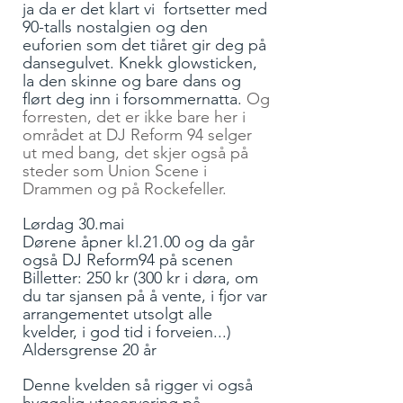
ja da er det klart vi fortsetter med
90-talls nostalgien og den
euforien som det tiåret gir deg på
dansegulvet. Knekk glowsticken,
la den skinne og bare dans og
flørt deg inn i forsommernatta.
Og
forresten, det er ikke bare her i
området at DJ Reform 94 selger
ut med bang, det skjer også på
steder som Union Scene i
Drammen og på Rockefeller.
Lørdag 30.mai
Dørene åpner kl.21.00 og da går
også DJ Reform94 på scenen
Billetter: 250 kr (300 kr i døra, om
du tar sjansen på å vente, i fjor var
arrangementet utsolgt alle
kvelder, i god tid i forveien...)
Aldersgrense 20 år
Denne kvelden så rigger vi også