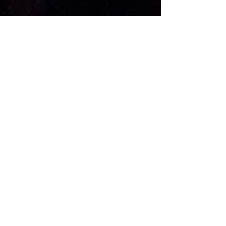
KONTAKT
Adresse: Kverndalsgata 1
3717 Skien
Telefon:
+47 354 99 950
Email:
post@parkbiografen.no
ANNET
Teknisk Info
FAQ
HYGGELIGE TILBUD OG
KONSERTNYHETER?