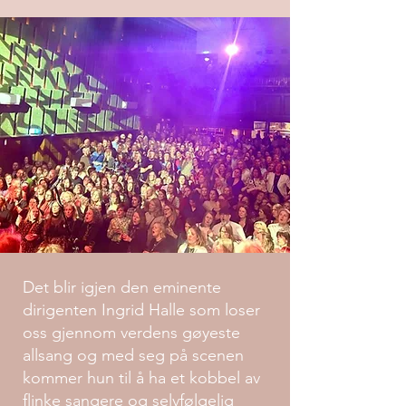
Det blir igjen den eminente
dirigenten Ingrid Halle som loser
oss gjennom verdens gøyeste
allsang og med seg på scenen
kommer hun til å ha et kobbel av
flinke sangere og selvfølgelig