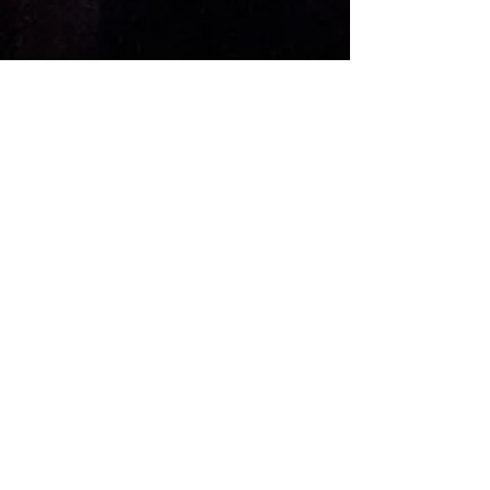
KONTAKT
Adresse: Kverndalsgata 1
3717 Skien
Telefon:
+47 354 99 950
Email:
post@parkbiografen.no
ANNET
Teknisk Info
FAQ
HYGGELIGE TILBUD OG
KONSERTNYHETER?