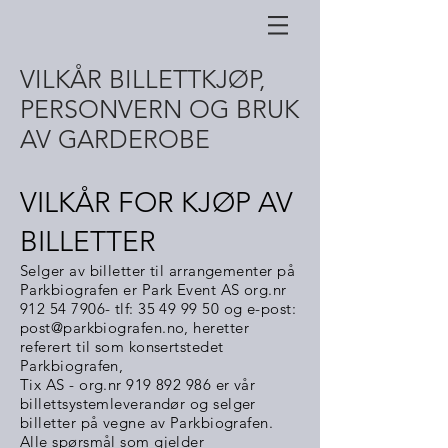
VILKÅR BILLETTKJØP,
PERSONVERN OG BRUK
AV GARDEROBE
VILKÅR FOR KJØP AV
BILLETTER
Selger av billetter til arrangementer på
Parkbiografen er Park Event AS org.nr
912 54 7906
- tlf:
35 49 99 50
og e-post:
post@parkbiografen.no
, heretter
referert til som konsertstedet
Parkbiografen,
Tix AS - org.nr
919 892 986
er vår
billettsyste
mleverandør og selger
billetter på vegne av Parkbiografen.
Alle spørsmål som gjelder