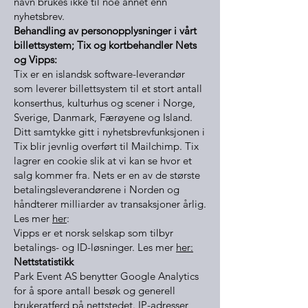
navn brukes ikke til noe annet enn
nyhetsbrev.
Behandling av personopplysninger i vårt
billettsystem; Tix og kortbehandler Nets
og Vipps:
Tix er en islandsk software-leverandør
som leverer billettsystem til et stort antall
konserthus, kulturhus og scener i Norge,
Sverige, Danmark, Færøyene og Island.
Ditt samtykke gitt i nyhetsbrevfunksjonen i
Tix blir jevnlig overført til Mailchimp. Tix
lagrer en cookie slik at vi kan se hvor et
salg kommer fra. Nets er en av de største
betalingsleverandørene i Norden og
håndterer milliarder av transaksjoner årlig.
Les mer
her
:
Vipps er et norsk selskap som tilbyr
betalings- og ID-løsninger. Les mer
her:
Nettstatistikk
Park Event AS benytter Google Analytics
for å spore antall besøk og generell
brukeratferd på nettstedet. IP-adresser