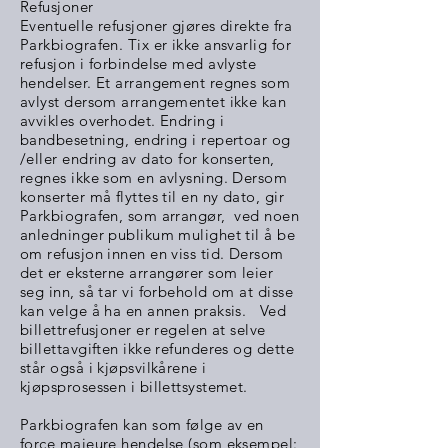
Refusjoner
Eventuelle refusjoner gjøres direkte fra
Parkbiografen. Tix er ikke ansvarlig for
refusjon i forbindelse med avlyste
hendelser. Et arrangement regnes som
avlyst dersom arrangementet ikke kan
avvikles overhodet. Endring i
bandbesetning, endring i repertoar og
/eller endring av dato for konserten,
regnes ikke som en avlysning. Dersom
konserter må flyttes til en ny dato, gir
Parkbiografen, som arrangør, ved noen
anledninger publikum mulighet til å be
om refusjon innen en viss tid. Dersom
det er eksterne arrangører som leier
seg inn, så tar vi forbehold om at disse
kan velge å ha en annen praksis. Ved
billettrefusjoner er regelen at selve
billettavgiften ikke refunderes og dette
står også i kjøpsvilkårene i
kjøpsprosessen i billettsystemet.
Parkbiografen kan som følge av en
force majeure hendelse (som eksempel: