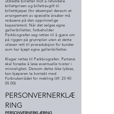
utstedte billetter mot å refundere
billettprisen o
g billettavgift til
billettkjøper (for eksempel dersom et
arrangement av spesielle årsaker må
redusere på den opprinnelige
kapasiteten). Når det selges egne
galleribilletter, forbeholder
Parkbiografen seg retten til å gjøre om
på riggen på grunnplan uten at dette
utløser rett til prisreduksjon for kunder
som har kjøpt egne galleribilletter.
Klager rettes til Parkbiografen. Partene
skal forsøke å løse eventuelle tvister i
minnelighet. Dersom dette ikke lykkes,
kan kjøperen ta kont
akt med
Forbrukerrådet for mekling (tlf:
23 40
05 00)
PERSONVERNERKLÆ
RING
PERSONVERNERKLÆRING