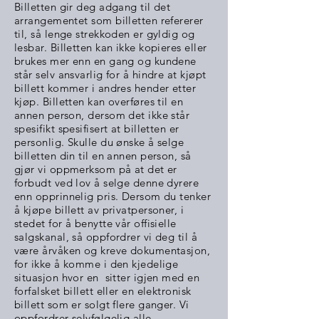
Billetten gir deg adgang til det
arrangementet som billetten refererer
til, så lenge strekkoden er gyldig og
lesbar. Billetten kan ikke kopieres eller
brukes mer enn en gang og kundene
står selv ansvarlig for å hindre at kjøpt
billett kommer i andres hender etter
kjøp. Billetten kan overføres til en
annen person, dersom det ikke står
spesifikt spesifisert at billetten er
personlig. Skulle du ønske å selge
billetten din til en annen person, så
gjør vi oppmerksom på at det er
forbudt ved lov å selge denne dyrere
enn opprinnelig pris. Dersom du tenker
å kjøpe billett av privatpersoner, i
stedet for å benytte vår offisielle
salgskanal, så oppfordrer vi deg til å
være årvåken og kreve dokumentasjon,
for ikke å komme i den kjedelige
situasjon hvor en sitter igjen med en
forfalsket billett eller en elektronisk
billett som er solgt flere ganger. Vi
oppfordrer selvfølgelig alle