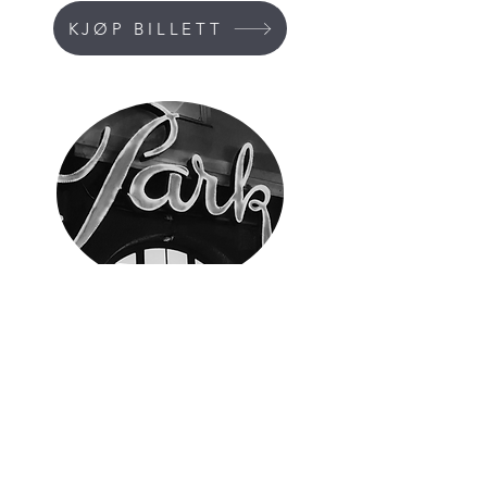
KJØP BILLETT
KONTAKT
Adresse: Kverndalsgata 1
3717 Skien