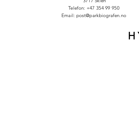
3717 Skien
Telefon: +47 354 99 950
Email:
post@parkbiografen.no
H