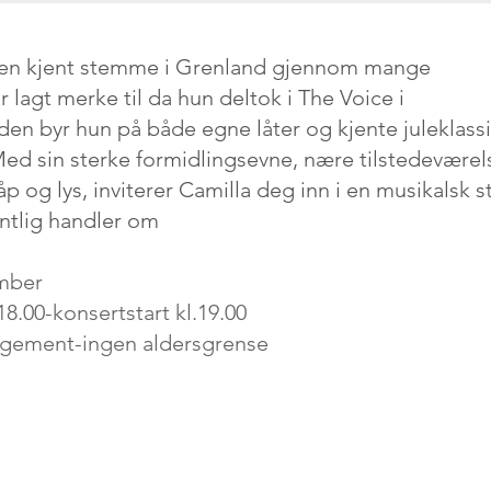
t en kjent stemme i Grenland gjennom mange
or lagt merke til da hun deltok i The Voice i
en byr hun på både egne låter og kjente juleklassi
ed sin sterke formidlingsevne, nære tilstedeværel
åp og lys, inviterer Camilla deg inn i en musikalsk
ntlig handler om
ember
8.00-konsertstart kl.19.00
angement-ingen aldersgrense