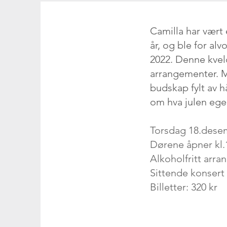
Camilla har vær
år, og ble for alv
2022. Denne kveld
arrangementer. M
budskap fylt av h
om hva julen ege
Torsdag 18.des
Dørene åpner kl.1
Alkoholfritt arr
Sittende konsert
Billetter: 320 kr