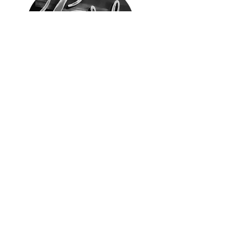
KONTAKT
Adresse: Kverndalsgata 1
3717 Skien
Telefon:
+47 354 99 950
Email:
post@parkbiografen.no
ANNET
Teknisk Info