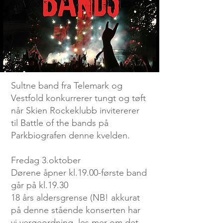
Sultne band fra Telemark og
Vestfold konkurrerer tungt og tøft
når Skien Rockeklubb invitererer
til Battle of the bands på
Parkbiografen denne kvelden.
Fredag 3.oktober
Dørene åpner kl.19.00-første band
går på kl.19.30
18 års aldersgrense (NB! akkurat
på denne stående konserten har
vi vergeordning, les mer om det